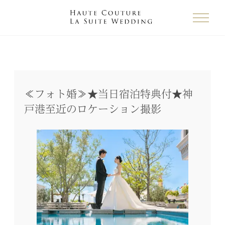
≪フォト婚≫★当日宿泊特典付★神
戸港至近のロケーション撮影