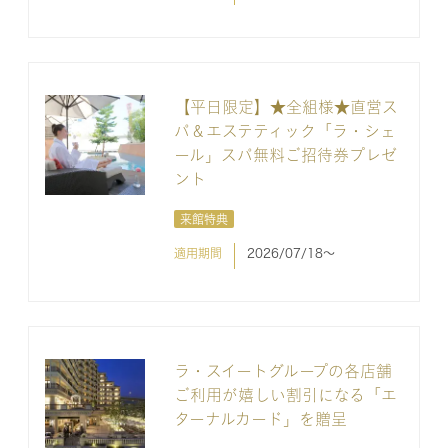
【平日限定】★全組様★直営ス
パ＆エステティック「ラ・シェ
ール」スパ無料ご招待券プレゼ
ント
来館特典
適用期間
2026/07/18〜
ラ・スイートグループの各店舗
ご利用が嬉しい割引になる「エ
ターナルカード」を贈呈