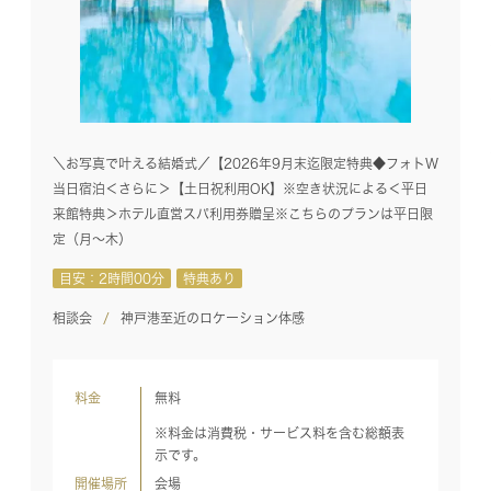
＼お写真で叶える結婚式／【2026年9月末迄限定特典◆フォトW
当日宿泊＜さらに＞【土日祝利用OK】※空き状況による＜平日
来館特典＞ホテル直営スパ利用券贈呈※こちらのプランは平日限
定（月～木）
目安：2時間00分
特典あり
相談会
神戸港至近のロケーション体感
料金
無料
※料金は消費税・サービス料を含む総額表
示です。
開催場所
会場