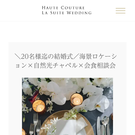
＼20名様迄の結婚式／海景ロケーシ
ョン×自然光チャペル×会食相談会