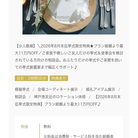
【少人数婚】＼2026年8月末迄挙式限定特典★プラン総額より最
大11万円OFF／ご家族や親しいご友人だけの挙式＆食事会を検討
されている方向けの相談会。おふたりだけの挙式やご来賓を招い
ての挙式披露宴まで幅広くサポート♪
目安：2時間00分
特典あり
模擬挙式
会場コーディネート展示
婚礼アイテム展示
相談会
神戸港至近のロケーション体感
【2026年8月末
迄挙式限定特典】プラン総額より最大11万円OFF♪
料金
無料
※料金は消費税・サービス料を含む総額表