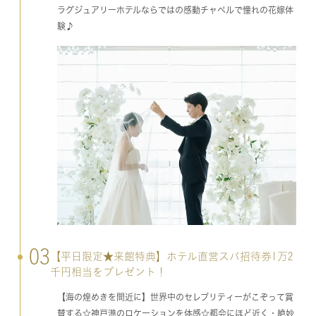
ラグジュアリーホテルならではの感動チャペルで憧れの花嫁体
験♪
03
【平日限定★来館特典】ホテル直営スパ招待券1万2
千円相当をプレゼント！
【海の煌めきを間近に】世界中のセレブリティーがこぞって賞
賛する☆神戸港のロケーションを体感☆都会にほど近く・絶妙