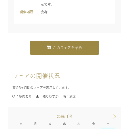
示です。
開催場所
会場
このフェアを予約
フェアの開催状況
直近3ヶ月間のフェアを表示しています。
空席あり
残りわずか
満席
08
2026/
日
月
火
水
木
金
土