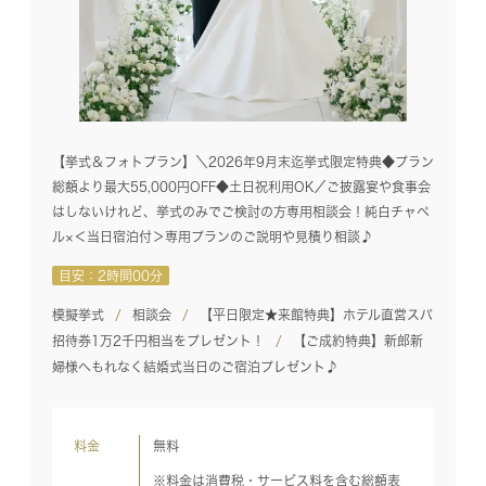
【挙式＆フォトプラン】＼2026年9月末迄挙式限定特典◆プラン
総額より最大55,000円OFF◆土日祝利用OK／ご披露宴や食事会
はしないけれど、挙式のみでご検討の方専用相談会！純白チャペ
ル×＜当日宿泊付＞専用プランのご説明や見積り相談♪
目安：2時間00分
模擬挙式
相談会
【平日限定★来館特典】ホテル直営スパ
招待券1万2千円相当をプレゼント！
【ご成約特典】新郎新
婦様へもれなく結婚式当日のご宿泊プレゼント♪
料金
無料
※料金は消費税・サービス料を含む総額表