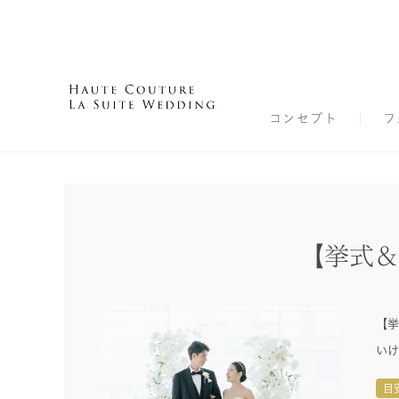
コンセプト
フ
【挙式＆
【挙
いけ
目