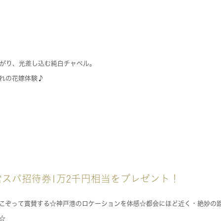
がり、光差し込む純白チャペル。
れの花嫁体験♪
スパ招待券1万2千円相当をプレゼント！
こぞって賞賛する☆神戸港のロケーションを体感☆都会にほど近く・絶妙の
☆