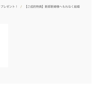
をプレゼント！
【ご成約特典】新郎新婦様へもれなく結婚