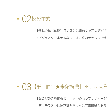
02
模擬挙式
【憧れの挙式体験】目の前には煌めく神戸の海が広
ラグジュアリーホテルならではの感動チャペルで憧
03
【平日限定★来館特典】ホテル直営
【海の煌めきを間近に】世界中のセレブリティーが
ーデンテラスでは神戸港をバックに写真撮影も叶う