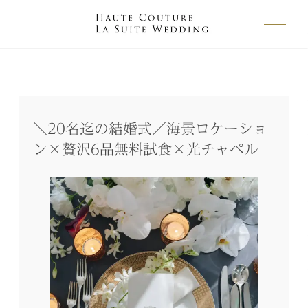
＼20名迄の結婚式／海景ロケーショ
ン×贅沢6品無料試食×光チャペル