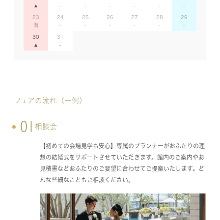
23
24
25
26
27
28
29
30
31
フェアの流れ（一例）
01
相談会
【初めての会場見学も安心】専属のプランナーがおふたりの理
想の結婚式をサポートさせていただきます。館内のご案内やお
見積書などおふたりのご要望に合わせてご提案いたします。ど
んな些細なこともご相談ください。