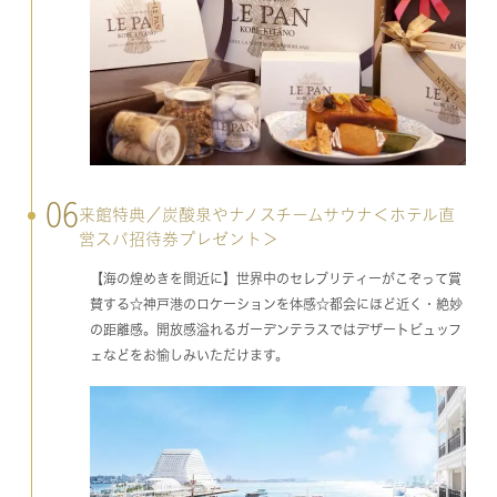
06
来館特典／炭酸泉やナノスチームサウナ＜ホテル直
営スパ招待券プレゼント＞
【海の煌めきを間近に】世界中のセレブリティーがこぞって賞
賛する☆神戸港のロケーションを体感☆都会にほど近く・絶妙
の距離感。開放感溢れるガーデンテラスではデザートビュッフ
ェなどをお愉しみいただけます。