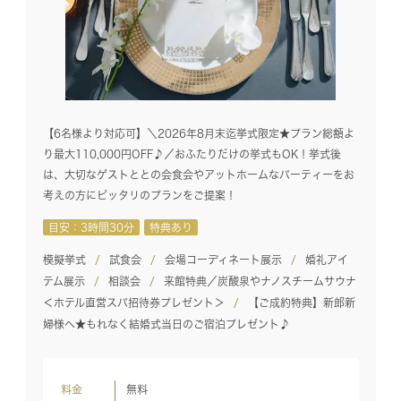
【6名様より対応可】＼2026年8月末迄挙式限定★プラン総額よ
り最大110,000円OFF♪／おふたりだけの挙式もOK！挙式後
は、大切なゲストととの会食会やアットホームなパーティーをお
考えの方にピッタリのプランをご提案！
目安：3時間30分
特典あり
模擬挙式
試食会
会場コーディネート展示
婚礼アイ
テム展示
相談会
来館特典／炭酸泉やナノスチームサウナ
＜ホテル直営スパ招待券プレゼント＞
【ご成約特典】新郎新
婦様へ★もれなく結婚式当日のご宿泊プレゼント♪
料金
無料