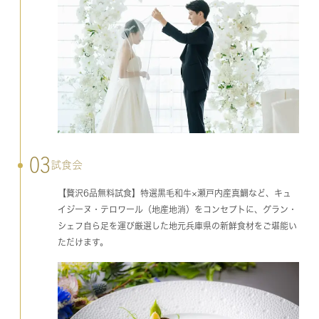
03
試食会
【贅沢6品無料試食】特選黒毛和牛×瀬戸内産真鯛など、キュ
イジーヌ・テロワール（地産地消）をコンセプトに、グラン・
シェフ自ら足を運び厳選した地元兵庫県の新鮮食材をご堪能い
ただけます。