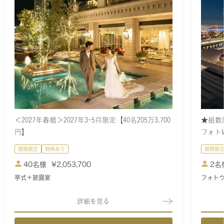
＜2027年春婚＞2027年3-5月限定【40名205万3,700
★組数限
円】
フォト
期間限定
特典あり
期間限
40名様
¥
2,053,700
2名
挙式＋披露宴
フォト
詳細を見る