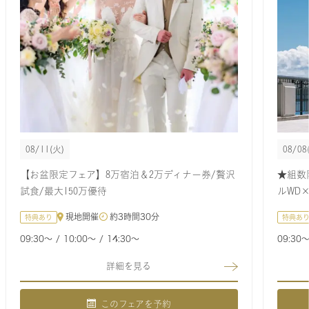
08/11
(火)
08/08
【お盆限定フェア】8万宿泊＆2万ディナー券/贅沢
★組数
試食/最大150万優待
ルWD×
現地開催
約
3時間30分
特典あり
特典あ
09:30〜
10:00〜
14:30〜
09:30
詳細を見る
このフェアを予約